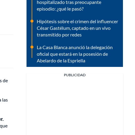
hospitalizado tras preocupante
episodio: ¿qué le pasó?
Hipótesis sobre el crimen del influencer
César Gastélum, captado en un vivo
transmitido por redes
La Casa Blanca anunció la delegación
oficial que estará en la posesión de
Abelardo de la Espriella
PUBLICIDAD
s de
 las
r.
rque