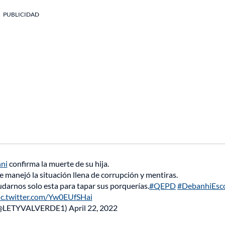
PUBLICIDAD
ni
confirma la muerte de su hija.
e manejó la situación llena de corrupción y mentiras.
udarnos solo esta para tapar sus porquerías.
#QEPD
#DebanhiEsc
ic.twitter.com/Yw0EUfSHai
(@LETYVALVERDE1)
April 22, 2022