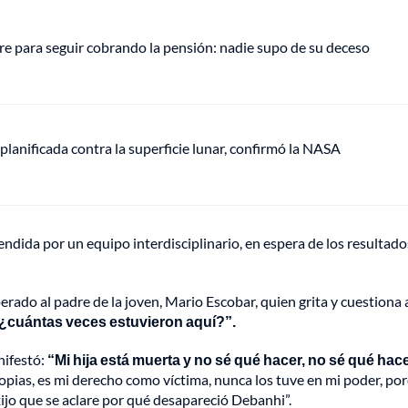
e para seguir cobrando la pensión: nadie supo de su deceso
anificada contra la superficie lunar, confirmó la NASA
endida por un equipo interdisciplinario, en espera de los resultado
rado al padre de la joven, Mario Escobar, quien grita y cuestiona a
 ¿cuántas veces estuvieron aquí?”.
nifestó:
“Mi hija está muerta y no sé qué hacer, no sé qué hace
copias, es mi derecho como víctima, nunca los tuve en mi poder, po
exijo que se aclare por qué desapareció Debanhi”.