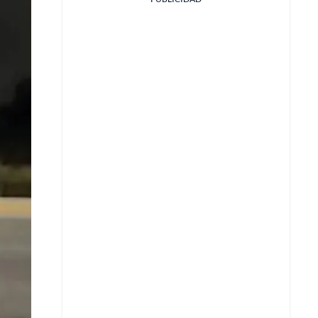
Facebook
X
Whatsapp
Copiar enlace
Telegram
LinkedIn