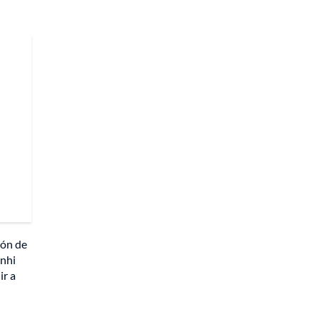
ión de
anhi
ir a