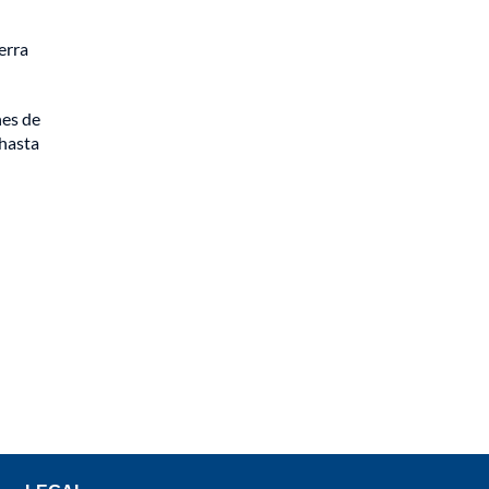
erra
nes de
 hasta