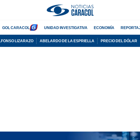
GOL CARACOL
UNIDAD INVESTIGATIVA
ECONOMÍA
REPORTA
LFONSO LIZARAZO
ABELARDO DE LA ESPRIELLA
PRECIO DEL DÓLAR
PUBLICIDAD