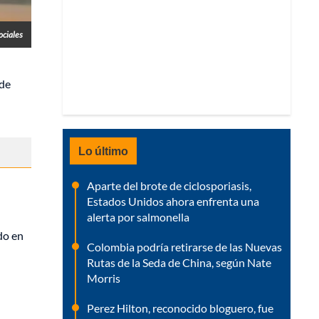
ociales
 de
Lo último
Aparte del brote de ciclosporiasis,
Estados Unidos ahora enfrenta una
alerta por salmonella
ado en
Colombia podría retirarse de las Nuevas
Rutas de la Seda de China, según Nate
Morris
Perez Hilton, reconocido bloguero, fue