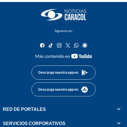
Síguenos en:
facebook
tiktok
instagram
twitter
whatsapp
google
youtube-
Más contenido en
footer
Descarga nuestra app en
Descarga nuestra app en
RED DE PORTALES
SERVICIOS CORPORATIVOS