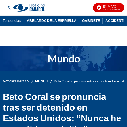
EN VIVO
Noticias Caracol En Vivo
Tendencias:
ABELARDO DE LA ESPRIELLA
GABINETE
ACCIDENTE 
PUBLICIDAD
/
/
Noticias Caracol
MUNDO
Beto Coral se pronuncia tras ser detenido en Est
Beto Coral se pronuncia
tras ser detenido en
Estados Unidos: “Nunca he