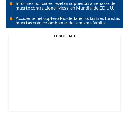
Informes policiales revelan supuestas amenazas de
muerte contra Lionel Messi en Mundial de EE. UU.
Accidente helicóptero Río de Janeiro: las tres turistas
muertas eran colombianas de la misma familia
PUBLICIDAD