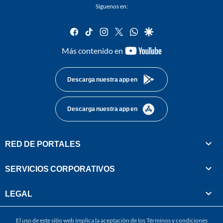
Síguenos en:
facebook
tiktok
instagram
twitter
whatsapp
google
youtube-
Más contenido en
footer
Descarga nuestra app en
Descarga nuestra app en
RED DE PORTALES
SERVICIOS CORPORATIVOS
LEGAL
El uso de este sitio web implica la aceptación de los
Términos y condiciones