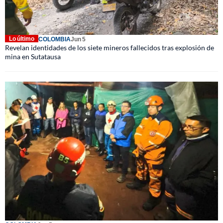
Lo último
COLOMBIA
Jun 5
Revelan identidades de los siete mineros fallecidos tras explosión de
mina en Sutatausa