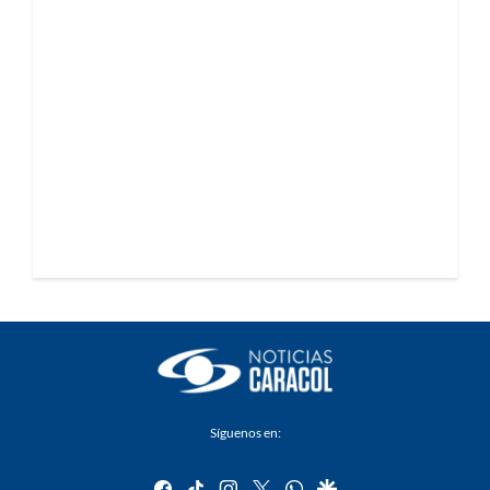
Síguenos en:
facebook
tiktok
instagram
twitter
whatsapp
google