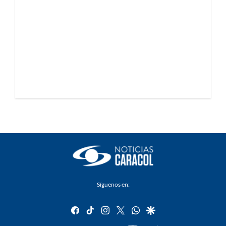
Síguenos en:
facebook
tiktok
instagram
twitter
whatsapp
google