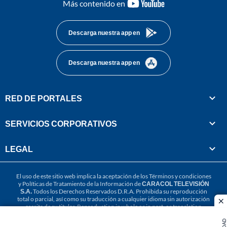
youtube-
Más contenido en
footer
Descarga nuestra app en
Descarga nuestra app en
RED DE PORTALES
SERVICIOS CORPORATIVOS
LEGAL
El uso de este sitio web implica la aceptación de los
Términos y condiciones
y
Políticas de Tratamiento de la Información
de
CARACOL TELEVISIÓN
S.A.
Todos los Derechos Reservados D.R.A. Prohibida su reproducción
total o parcial, así como su traducción a cualquier idioma sin autorización
cl
escrita de su titular. Reproduction in whole or in part, or translation
without written permission is prohibited. All rights reserved 2025.