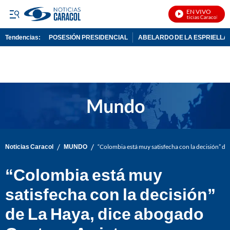
EN VIVO
Noticias Caracol En Vi
Tendencias:
POSESIÓN PRESIDENCIAL
ABELARDO DE LA ESPRIELLA
PUBLICIDAD
/
/
Noticias Caracol
MUNDO
“Colombia está muy satisfecha con la decisión” de
“Colombia está muy
satisfecha con la decisión”
de La Haya, dice abogado