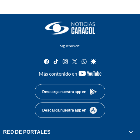
Síguenos en:
facebook
tiktok
instagram
twitter
whatsapp
google
youtube-
Más contenido en
footer
Descarga nuestra app en
Descarga nuestra app en
RED DE PORTALES