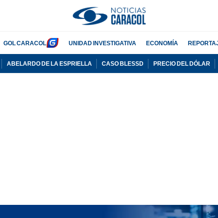
GOL CARACOL
UNIDAD INVESTIGATIVA
ECONOMÍA
REPORTA
ABELARDO DE LA ESPRIELLA
CASO BLESSD
PRECIO DEL DÓLAR
PUBLICIDAD