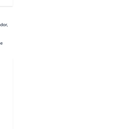
dor,
de