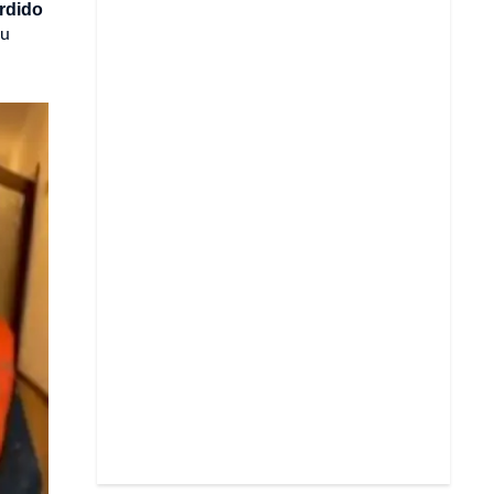
erdido
su