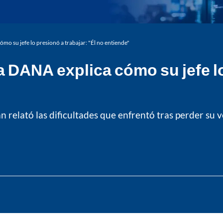
o su jefe lo presionó a trabajar: "Él no entiende"
 DANA explica cómo su jefe lo 
 relató las dificultades que enfrentó tras perder su ve