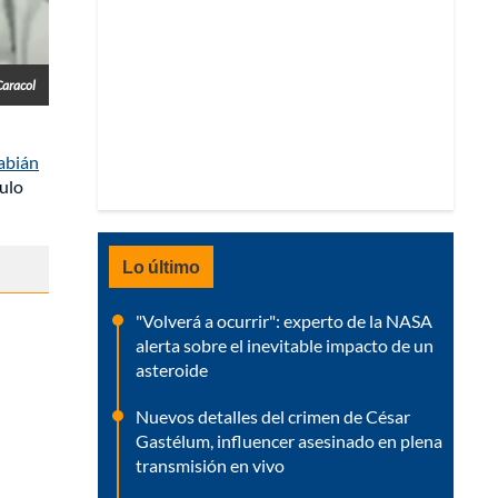
Caracol
abián
culo
Lo último
"Volverá a ocurrir": experto de la NASA
alerta sobre el inevitable impacto de un
asteroide
Nuevos detalles del crimen de César
Gastélum, influencer asesinado en plena
transmisión en vivo