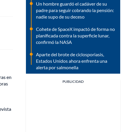
Un hombre guardó el cadáver de su
padre para seguir cobrando la pensión:
nadie supo de su deceso
Cohete de SpaceX impactó de forma no
planificada contra la superficie lunar,
confirmó la NASA
Aparte del brote de ciclosporiasis,
Estados Unidos ahora enfrenta una
alerta por salmonella
ras en
PUBLICIDAD
oras
evista