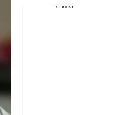
PUBLICIDAD
Facebook
X
Whatsapp
Copiar enlace
Telegram
LinkedIn