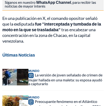
Síganos en nuestro
WhatsApp Channel
, para recibir las
noticias de mayor interés
En una publicación en X, el comando opositor señaló
que la exdiputada
fue "interceptada y tumbada de la
moto en la que se trasladaba"
tras encabezar una
concentración en la zona de Chacao, en la capital
venezolana.
Últimas Noticias
MUNDO
La versión de joven señalado de crimen de
mujer hallada en una maleta: su esposa ayudó
a capturarlo
MUNDO
Preocupante fenómeno en el Atlántico