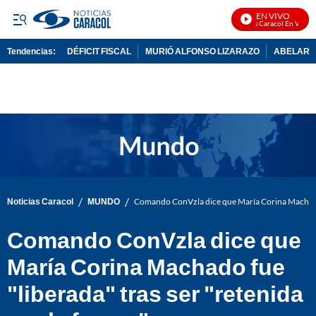
EN VIVO
Noticias Caracol En Vivo
Tendencias:
DÉFICIT FISCAL
MURIÓ ALFONSO LIZARAZO
ABELARDO
PUBLICIDAD
/
/
Noticias Caracol
MUNDO
Comando ConVzla dice que María Corina Machado f
Comando ConVzla dice que
María Corina Machado fue
"liberada" tras ser "retenida