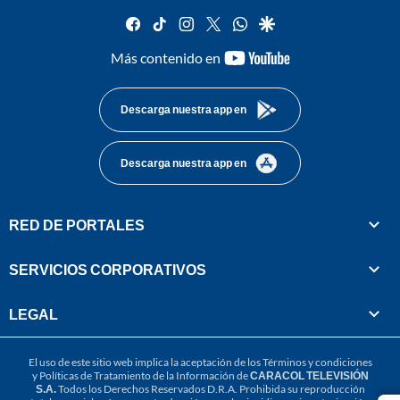
facebook
tiktok
instagram
twitter
whatsapp
google
youtube-
Más contenido en
footer
Descarga nuestra app en
Descarga nuestra app en
RED DE PORTALES
SERVICIOS CORPORATIVOS
LEGAL
El uso de este sitio web implica la aceptación de los
Términos y condiciones
y
Políticas de Tratamiento de la Información
de
CARACOL TELEVISIÓN
S.A.
Todos los Derechos Reservados D.R.A. Prohibida su reproducción