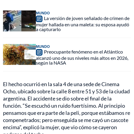
MUNDO
La versión de joven señalado de crimen de
mujer hallada en una maleta: su esposa ayudó
a capturarlo
MUNDO
Preocupante fenómeno en el Atlántico
alcanzó uno de sus niveles más altos en 2026,
según la NASA
El hecho ocurrió en la sala 4 de una sede de Cinema
Ocho, ubicado sobre la calle 8 entre 51 y 53 de la ciudad
argentina. El accidente se dio sobre el final de la
función. “Se escuchó un ruido fuertísimo. Al principio
pensamos que era parte de la peli, porque estábamos re
compenetrados; pero enseguida se me cayó un cascote
encima”, explicó la mujer, que vio cómo se cayeron