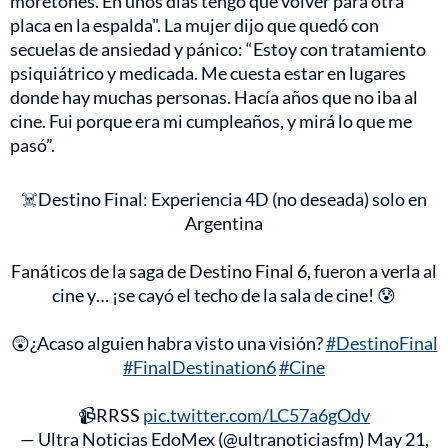
moretones. En unos días tengo que volver para otra
placa en la espalda". La mujer dijo que quedó con
secuelas de ansiedad y pánico: “Estoy con tratamiento
psiquiátrico y medicada. Me cuesta estar en lugares
donde hay muchas personas. Hacía años que no iba al
cine. Fui porque era mi cumpleaños, y mirá lo que me
pasó”.
☠️Destino Final: Experiencia 4D (no deseada) solo en
Argentina
Fanáticos de la saga de Destino Final 6, fueron a verla al
cine y… ¡se cayó el techo de la sala de cine! 😰
😲¿Acaso alguien habra visto una visión?
#DestinoFinal
#FinalDestination6
#Cine
📹RRSS
pic.twitter.com/LC57a6gOdv
— Ultra Noticias EdoMex (@ultranoticiasfm)
May 21,