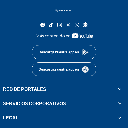
Síguenos en:
facebook
tiktok
instagram
twitter
whatsapp
google
youtube-
Más contenido en
footer
Descarga nuestra app en
Descarga nuestra app en
RED DE PORTALES
SERVICIOS CORPORATIVOS
LEGAL