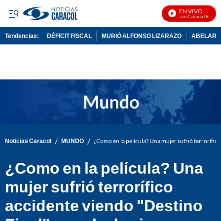
EN VIVO
Noticias Caracol En Vivo
Tendencias:
DÉFICIT FISCAL
MURIÓ ALFONSO LIZARAZO
ABELARDO
PUBLICIDAD
/
/
Noticias Caracol
MUNDO
¿Como en la película? Una mujer sufrió terrorífico
¿Como en la película? Una
mujer sufrió terrorífico
accidente viendo "Destino