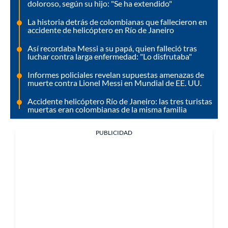
doloroso, según su hijo: "Se ha extendido"
La historia detrás de colombianas que fallecieron en
accidente de helicóptero en Río de Janeiro
Así recordaba Messi a su papá, quien falleció tras
luchar contra larga enfermedad: "Lo disfrutaba"
Informes policiales revelan supuestas amenazas de
muerte contra Lionel Messi en Mundial de EE. UU.
Accidente helicóptero Río de Janeiro: las tres turistas
muertas eran colombianas de la misma familia
PUBLICIDAD