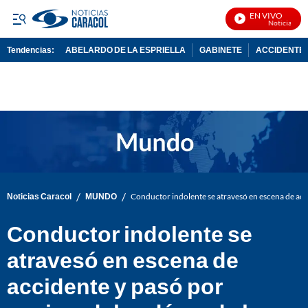
EN VIVO
Noticias Cara
Tendencias:
ABELARDO DE LA ESPRIELLA
GABINETE
ACCIDENTE 
PUBLICIDAD
/
/
Noticias Caracol
MUNDO
Conductor indolente se atravesó en escena de acci
Conductor indolente se
atravesó en escena de
accidente y pasó por