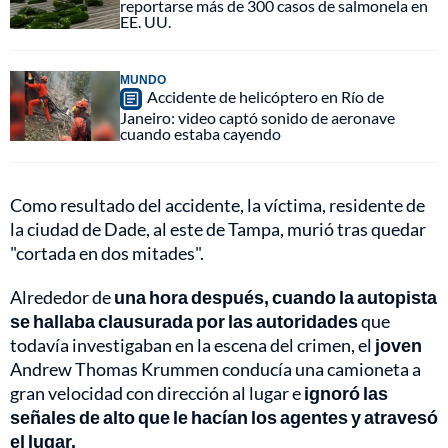
reportarse más de 300 casos de salmonela en
EE. UU.
MUNDO
Accidente de helicóptero en Río de
Janeiro: video captó sonido de aeronave
cuando estaba cayendo
Como resultado del accidente, la víctima, residente de
la ciudad de Dade, al este de Tampa, murió tras quedar
"cortada en dos mitades".
Alrededor de
una hora después, cuando la autopista
se hallaba clausurada por las autoridades
que
todavía investigaban en la escena del crimen, el
joven
Andrew Thomas Krummen conducía una camioneta a
gran velocidad con dirección al lugar e
ignoró las
señales de alto que le hacían los agentes y atravesó
el lugar.