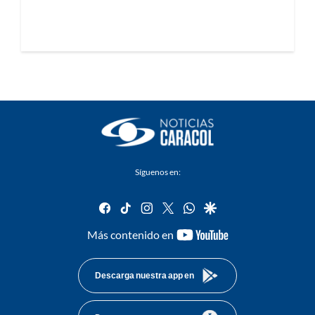
Síguenos en:
facebook
tiktok
instagram
twitter
whatsapp
google
youtube-
Más contenido en
footer
Descarga nuestra app en