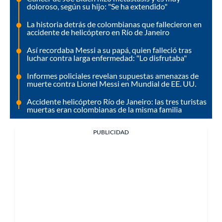
doloroso, según su hijo: "Se ha extendido"
La historia detrás de colombianas que fallecieron en
accidente de helicóptero en Río de Janeiro
Así recordaba Messi a su papá, quien falleció tras
luchar contra larga enfermedad: "Lo disfrutaba"
Informes policiales revelan supuestas amenazas de
muerte contra Lionel Messi en Mundial de EE. UU.
Accidente helicóptero Río de Janeiro: las tres turistas
muertas eran colombianas de la misma familia
PUBLICIDAD