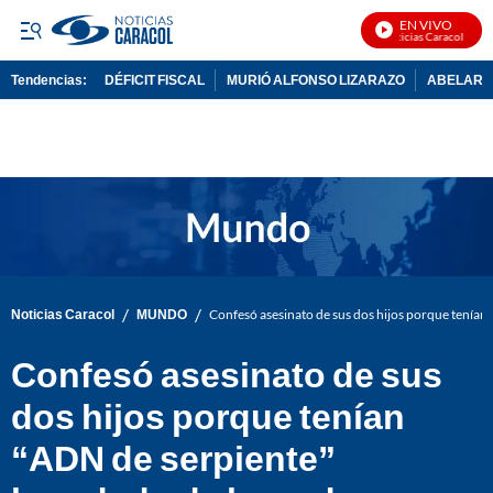
EN VIVO
Noticias Caracol En Viv
Tendencias:
DÉFICIT FISCAL
MURIÓ ALFONSO LIZARAZO
ABELARDO
PUBLICIDAD
/
/
Noticias Caracol
MUNDO
Confesó asesinato de sus dos hijos porque tenían
Confesó asesinato de sus
dos hijos porque tenían
“ADN de serpiente”