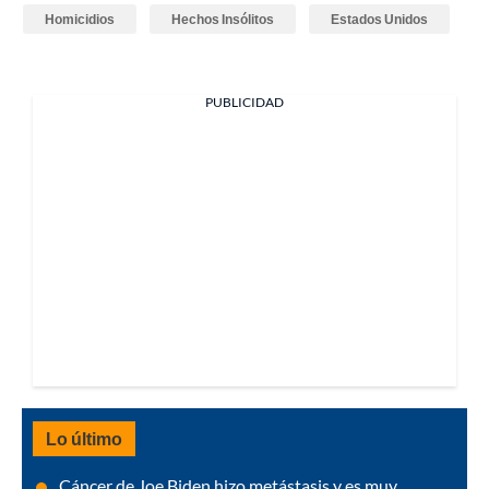
Homicidios
Hechos Insólitos
Estados Unidos
PUBLICIDAD
Lo último
Cáncer de Joe Biden hizo metástasis y es muy