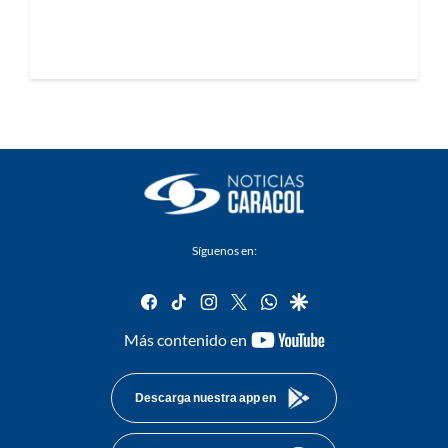
Síguenos en:
facebook
tiktok
instagram
twitter
whatsapp
google
youtube-
Más contenido en
footer
Descarga nuestra app en