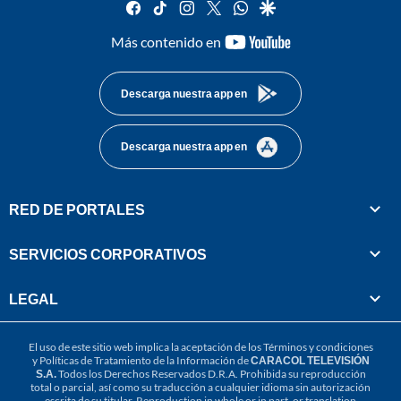
facebook
tiktok
instagram
twitter
whatsapp
google
youtube-
Más contenido en
footer
Descarga nuestra app en
Descarga nuestra app en
RED DE PORTALES
SERVICIOS CORPORATIVOS
LEGAL
El uso de este sitio web implica la aceptación de los
Términos y condiciones
y
Políticas de Tratamiento de la Información
de
CARACOL TELEVISIÓN
S.A.
Todos los Derechos Reservados D.R.A. Prohibida su reproducción
total o parcial, así como su traducción a cualquier idioma sin autorización
escrita de su titular. Reproduction in whole or in part, or translation