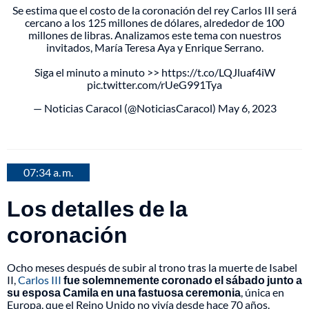
Se estima que el costo de la coronación del rey Carlos III será
cercano a los 125 millones de dólares, alrededor de 100
millones de libras. Analizamos este tema con nuestros
invitados, María Teresa Aya y Enrique Serrano.
Siga el minuto a minuto >>
https://t.co/LQJluaf4iW
pic.twitter.com/rUeG991Tya
— Noticias Caracol (@NoticiasCaracol)
May 6, 2023
07:34 a. m.
Los detalles de la
coronación
Ocho meses después de subir al trono tras la muerte de Isabel
II,
Carlos III
fue solemnemente coronado el sábado junto a
su esposa Camila en una fastuosa ceremonia
, única en
Europa, que el Reino Unido no vivía desde hace 70 años.