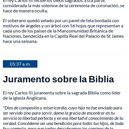
El rey Carlos III recibe los óleos sagrados. Esta parte,
considerada la más solemne de la ceremonia de coronación, se
hace de manera oculta.
El soberano quedó velado por un panel de tela bordada con
motivos de ángeles y un árbol con 56 hojas que representan a
cada uno de los países de la Mancomunidad Británica de
Naciones, bendecida en la Capilla Real del Palacio de St James
hace una semana.
05:37 a. m.
Juramento sobre la Biblia
El rey Carlos III juramenta sobre la sagrada Biblia como líder
de la iglesia Anglicana.
"Dios de compasión y misericordia, cuyo hijo no fue enviado para
ser servido sino para servir, dame la gracia de encontrar en tu
servicio la libertad perfecta y en esa libertad el conocimiento de tu
verdad. Concédeme ser una bendición para todos tus hijos, de toda
fe y creencia, para que juntos descubramos los caminos de la