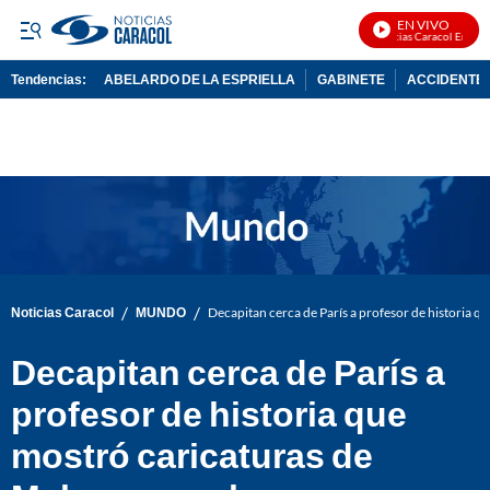
EN VIVO
Noticias Caracol En Vivo
Tendencias:
ABELARDO DE LA ESPRIELLA
GABINETE
ACCIDENTE 
PUBLICIDAD
/
/
Noticias Caracol
MUNDO
Decapitan cerca de París a profesor de historia 
Decapitan cerca de París a
profesor de historia que
mostró caricaturas de