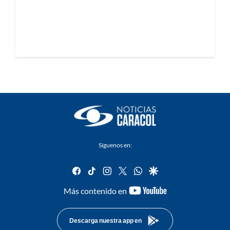
Síguenos en:
facebook
tiktok
instagram
twitter
whatsapp
google
youtube-
Más contenido en
footer
Descarga nuestra app en