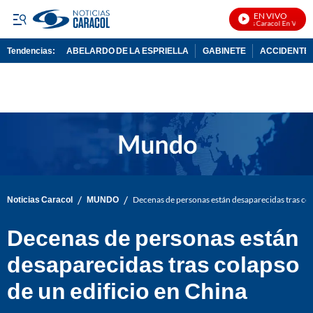
EN VIVO
Noticias Caracol En Vivo
Tendencias:
ABELARDO DE LA ESPRIELLA
GABINETE
ACCIDENTE 
PUBLICIDAD
/
/
Noticias Caracol
MUNDO
Decenas de personas están desaparecidas tras col
Decenas de personas están
desaparecidas tras colapso
de un edificio en China