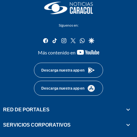
Síguenos en:
facebook
tiktok
instagram
twitter
whatsapp
google
youtube-
Más contenido en
footer
Descarga nuestra app en
Descarga nuestra app en
RED DE PORTALES
SERVICIOS CORPORATIVOS