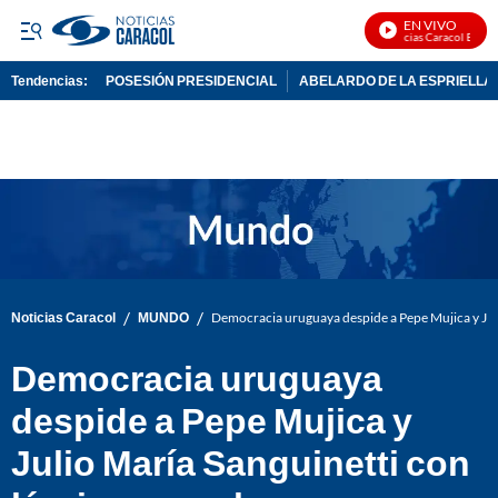
EN VIVO
Noticias Caracol En Vivo
Tendencias:
POSESIÓN PRESIDENCIAL
ABELARDO DE LA ESPRIELLA
PUBLICIDAD
/
/
Noticias Caracol
MUNDO
Democracia uruguaya despide a Pepe Mujica y Juli
Democracia uruguaya
despide a Pepe Mujica y
Julio María Sanguinetti con