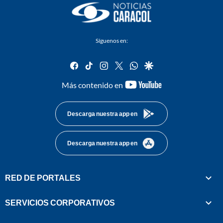
Síguenos en:
facebook
tiktok
instagram
twitter
whatsapp
google
youtube-
Más contenido en
footer
Descarga nuestra app en
Descarga nuestra app en
RED DE PORTALES
SERVICIOS CORPORATIVOS