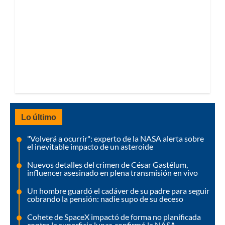
Lo último
"Volverá a ocurrir": experto de la NASA alerta sobre
el inevitable impacto de un asteroide
Nuevos detalles del crimen de César Gastélum,
influencer asesinado en plena transmisión en vivo
Un hombre guardó el cadáver de su padre para seguir
cobrando la pensión: nadie supo de su deceso
Cohete de SpaceX impactó de forma no planificada
contra la superficie lunar, confirmó la NASA