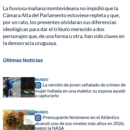
La lluviosa mañana montevideana no impidió que la
Cámara Alta del Parlamento estuviese repleta y que,
por un rato, los presentes olvidaran sus diferencias
ideológicas para dar el tributo merecido a dos
personajes que, de una forma u otra, han sido claves en
la democracia uruguaya.
Últimas Noticias
MUNDO
La versión de joven señalado de crimen de
mujer hallada en una maleta: su esposa ayudó
a capturarlo
MUNDO
Preocupante fenómeno en el Atlántico
alcanzó uno de sus niveles más altos en 2026,
según la NASA