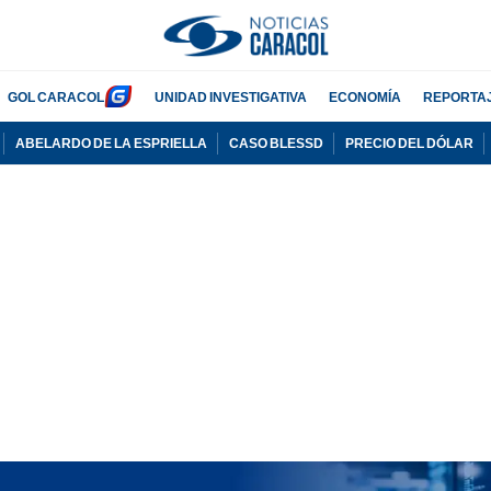
GOL CARACOL
UNIDAD INVESTIGATIVA
ECONOMÍA
REPORTA
ABELARDO DE LA ESPRIELLA
CASO BLESSD
PRECIO DEL DÓLAR
PUBLICIDAD