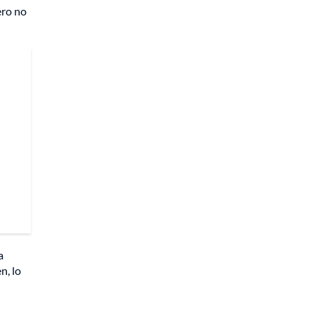
ero no
a
n, lo