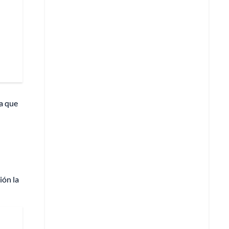
ia que
ión la