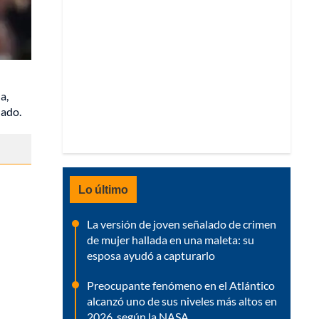
a,
hado.
Lo último
La versión de joven señalado de crimen
de mujer hallada en una maleta: su
esposa ayudó a capturarlo
Preocupante fenómeno en el Atlántico
alcanzó uno de sus niveles más altos en
2026, según la NASA