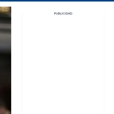
Facebook
PUBLICIDAD
X
Whatsapp
Copiar enlace
Telegram
LinkedIn