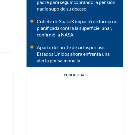
padre para seguir cobrando la pensión:
nadie supo de su deceso
Cohete de SpaceX impactó de forma no
planificada contra la superficie lunar,
confirmó la NASA
Aparte del brote de ciclosporiasis,
Estados Unidos ahora enfrenta una
alerta por salmonella
PUBLICIDAD