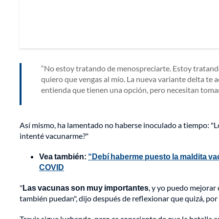
No estoy tratando de menospreciarte. Estoy tratando 
quiero que vengas al mío. La nueva variante delta te 
entienda que tienen una opción, pero necesitan tomar 
Así mismo, ha lamentado no haberse inoculado a tiempo: "Lo
intenté vacunarme?"
Vea también:
“Debí haberme puesto la maldita va
COVID
"
Las vacunas son muy importantes
, y yo puedo mejorar
también puedan", dijo después de reflexionar que quizá, por 
Travis sigue luchando, pero es consciente de que la batall