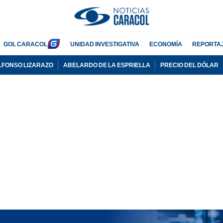
GOL CARACOL
UNIDAD INVESTIGATIVA
ECONOMÍA
REPORTA
LFONSO LIZARAZO
ABELARDO DE LA ESPRIELLA
PRECIO DEL DÓLAR
PUBLICIDAD