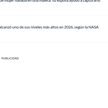
de mujer hallada en una maleta: su esposa ayudó a capturarlo
lcanzó uno de sus niveles más altos en 2026, según la NASA
PUBLICIDAD