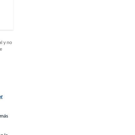
l y no
te
or
emás
o la