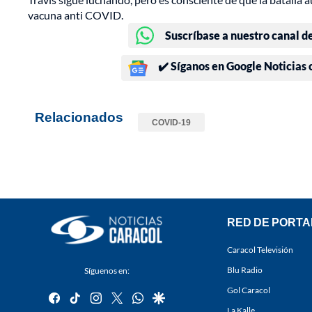
vacuna anti COVID.
Suscríbase a nuestro canal d
✔️ Síganos en Google Noticias
Relacionados
COVID-19
RED DE PORTA
Caracol Televisión
Blu Radio
Síguenos en:
Gol Caracol
facebook
tiktok
instagram
twitter
whatsapp
google
La Kalle