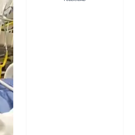
Facebook
X
Whatsapp
Copiar enlace
Telegram
LinkedIn