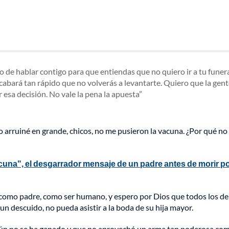
de hablar contigo para que entiendas que no quiero ir a tu funera
acabará tan rápido que no volverás a levantarte. Quiero que la gen
esa decisión. No vale la pena la apuesta
 arruiné en grande, chicos, no me pusieron la vacuna. ¿Por qué no
cuna", el desgarrador mensaje de un padre antes de morir p
 como padre, como ser humano, y espero por Dios que todos los d
un descuido, no pueda asistir a la boda de su hija mayor.
a aún no se ha ganado y que no aprovechó un arma tan poderosa com