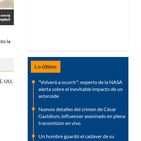
y envía
ampbell
to la
Lo último
E. UU,
"Volverá a ocurrir": experto de la NASA
alerta sobre el inevitable impacto de un
asteroide
Nuevos detalles del crimen de César
Gastélum, influencer asesinado en plena
transmisión en vivo
Un hombre guardó el cadáver de su