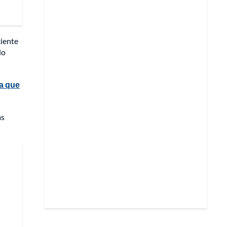
ciente
do
a que
as