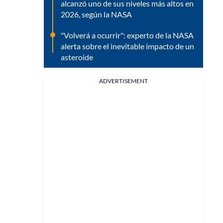
alcanzó uno de sus niveles más altos en
2026, según la NASA
"Volverá a ocurrir": experto de la NASA
alerta sobre el inevitable impacto de un
asteroide
ADVERTISEMENT