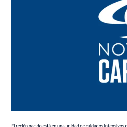
El recién nacido está en una unidad de cuidados intensivos 