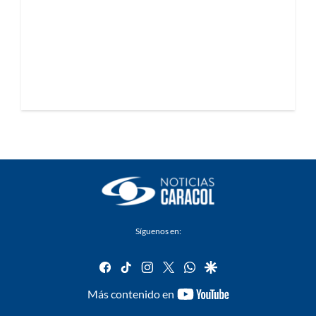
Síguenos en:
facebook
tiktok
instagram
twitter
whatsapp
google
youtube-
Más contenido en
footer