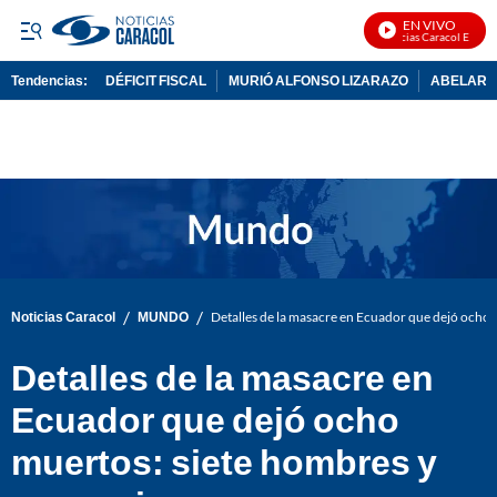
EN VIVO
Noticias Caracol En Vivo
Tendencias:
DÉFICIT FISCAL
MURIÓ ALFONSO LIZARAZO
ABELARDO
PUBLICIDAD
/
/
Noticias Caracol
MUNDO
Detalles de la masacre en Ecuador que dejó ocho 
Detalles de la masacre en
Ecuador que dejó ocho
muertos: siete hombres y