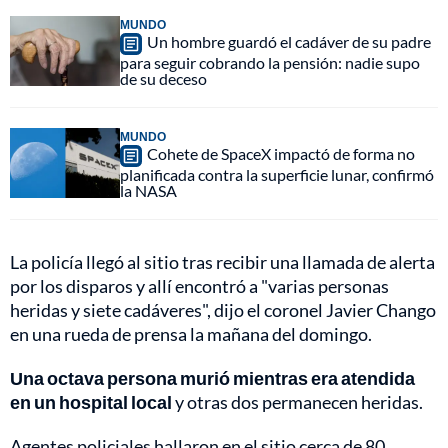
MUNDO
Un hombre guardó el cadáver de su padre
para seguir cobrando la pensión: nadie supo
de su deceso
MUNDO
Cohete de SpaceX impactó de forma no
planificada contra la superficie lunar, confirmó
la NASA
La policía llegó al sitio tras recibir una llamada de alerta
por los disparos y allí encontró a "varias personas
heridas y siete cadáveres", dijo el coronel Javier Chango
en una rueda de prensa la mañana del domingo.
Una octava persona murió mientras era atendida
en un hospital local
y otras dos permanecen heridas.
Agentes policiales hallaron en el sitio cerca de 80