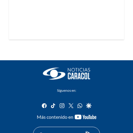
Síguenos en:
facebook
tiktok
instagram
twitter
whatsapp
google
youtube-
Más contenido en
footer