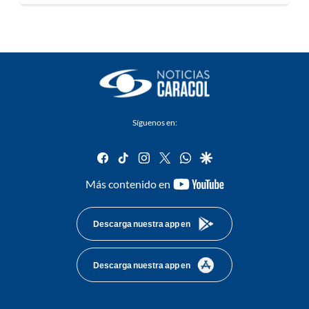
Síguenos en:
facebook
tiktok
instagram
twitter
whatsapp
google
youtube-
Más contenido en
footer
Descarga nuestra app en
Descarga nuestra app en