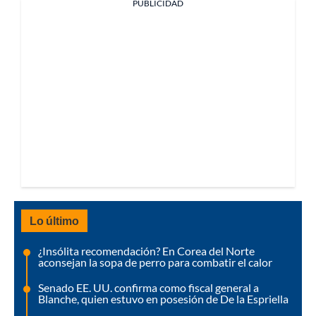
PUBLICIDAD
Lo último
¿Insólita recomendación? En Corea del Norte
aconsejan la sopa de perro para combatir el calor
Senado EE. UU. confirma como fiscal general a
Blanche, quien estuvo en posesión de De la Espriella