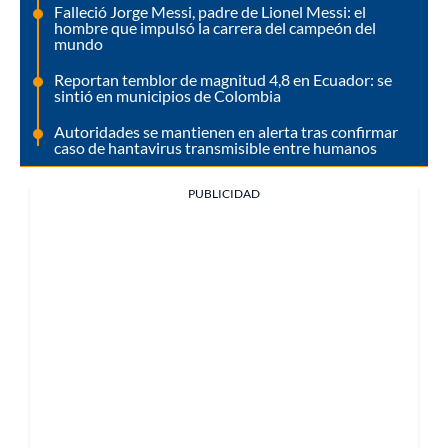
Falleció Jorge Messi, padre de Lionel Messi: el
hombre que impulsó la carrera del campeón del
mundo
Reportan temblor de magnitud 4,8 en Ecuador: se
sintió en municipios de Colombia
Autoridades se mantienen en alerta tras confirmar
caso de hantavirus transmisible entre humanos
PUBLICIDAD