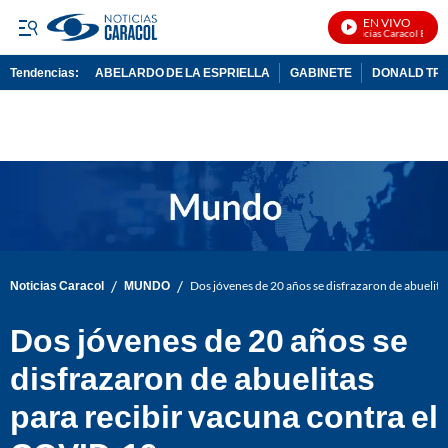
EN VIVO
Noticias Caracol En Vivo
Tendencias:
ABELARDO DE LA ESPRIELLA
GABINETE
DONALD TR
PUBLICIDAD
/
/
Noticias Caracol
MUNDO
Dos jóvenes de 20 años se disfrazaron de abuelit
Dos jóvenes de 20 años se
disfrazaron de abuelitas
para recibir vacuna contra el