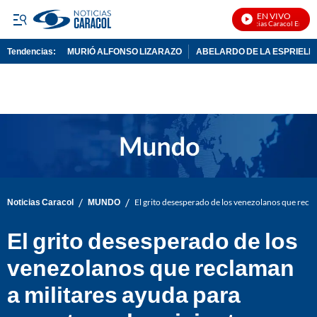
EN VIVO
Noticias Caracol En Vivo
Tendencias:
MURIÓ ALFONSO LIZARAZO
ABELARDO DE LA ESPRIELL
PUBLICIDAD
/
/
Noticias Caracol
MUNDO
El grito desesperado de los venezolanos que recla
El grito desesperado de los
venezolanos que reclaman
a militares ayuda para