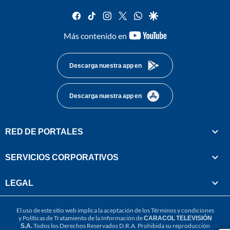
facebook
tiktok
instagram
twitter
whatsapp
google
youtube-
Más contenido en
footer
Descarga nuestra app en
Descarga nuestra app en
RED DE PORTALES
SERVICIOS CORPORATIVOS
LEGAL
El uso de este sitio web implica la aceptación de los
Términos y condiciones
y
Políticas de Tratamiento de la Información
de
CARACOL TELEVISIÓN
S.A.
Todos los Derechos Reservados D.R.A. Prohibida su reproducción