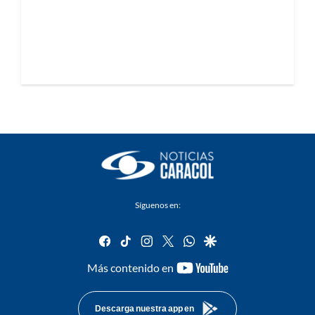
Síguenos en:
facebook
tiktok
instagram
twitter
whatsapp
google
youtube-
Más contenido en
footer
Descarga nuestra app en