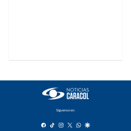
Síguenos en:
facebook
tiktok
instagram
twitter
whatsapp
google