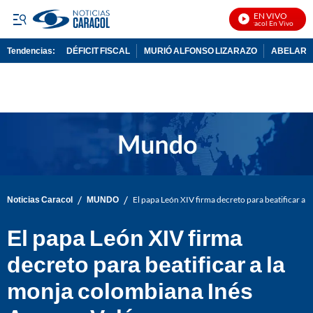
EN VIVO
Noticias Caracol En Vivo
Tendencias:
DÉFICIT FISCAL
MURIÓ ALFONSO LIZARAZO
ABELARDO
PUBLICIDAD
/
/
Noticias Caracol
MUNDO
El papa León XIV firma decreto para beatificar a
El papa León XIV firma
decreto para beatificar a la
monja colombiana Inés