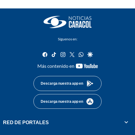
Síguenos en:
facebook
tiktok
instagram
twitter
whatsapp
google
youtube-
Más contenido en
footer
Descarga nuestra app en
Descarga nuestra app en
RED DE PORTALES