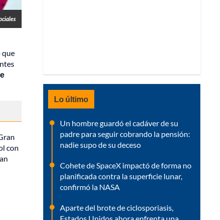
ociales
o que
antes
ue
Lo último
Un hombre guardó el cadáver de su
padre para seguir cobrando la pensión:
 Gran
nadie supo de su deceso
ol con
han
Cohete de SpaceX impactó de forma no
planificada contra la superficie lunar,
confirmó la NASA
Aparte del brote de ciclosporiasis,
Estados Unidos ahora enfrenta una