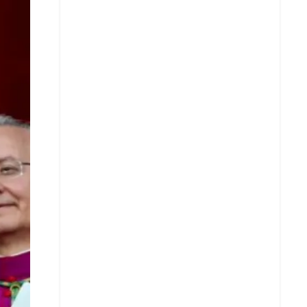
Facebook
X
Whatsapp
Copiar enlace
Telegram
LinkedIn