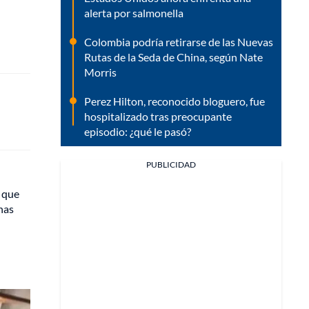
alerta por salmonella
Colombia podría retirarse de las Nuevas
Rutas de la Seda de China, según Nate
Morris
Perez Hilton, reconocido bloguero, fue
hospitalizado tras preocupante
episodio: ¿qué le pasó?
PUBLICIDAD
a que
nas