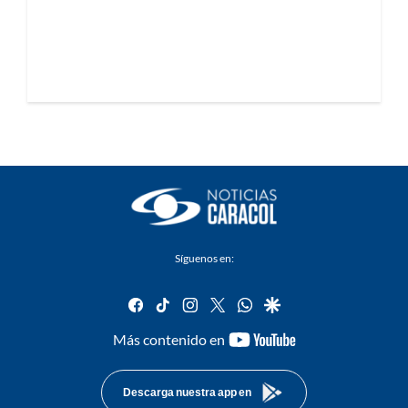
Síguenos en:
facebook
tiktok
instagram
twitter
whatsapp
google
youtube-
Más contenido en
footer
Descarga nuestra app en