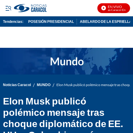
EN VIVO
Noticias Caracol En Vivo
Tendencias:
POSESIÓN PRESIDENCIAL
ABELARDO DE LA ESPRIELLA
PUBLICIDAD
/
/
Noticias Caracol
MUNDO
Elon Musk publicó polémico mensaje tras choque 
Elon Musk publicó
polémico mensaje tras
choque diplomático de EE.