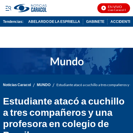
EN VIVO
Noticias Caracol En Vivo
Tendencias:
ABELARDO DE LA ESPRIELLA
GABINETE
ACCIDENTE 
PUBLICIDAD
/
/
Noticias Caracol
MUNDO
Estudiante atacó a cuchillo a tres compañeros y un
Estudiante atacó a cuchillo
a tres compañeros y una
profesora en colegio de