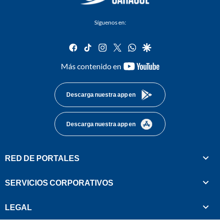
Síguenos en:
facebook
tiktok
instagram
twitter
whatsapp
google
youtube-
Más contenido en
footer
Descarga nuestra app en
Descarga nuestra app en
RED DE PORTALES
SERVICIOS CORPORATIVOS
LEGAL