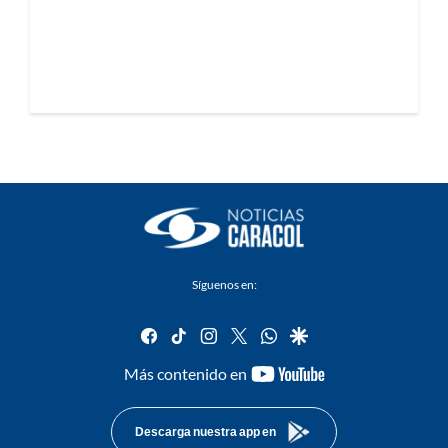
Síguenos en:
facebook
tiktok
instagram
twitter
whatsapp
google
youtube-
Más contenido en
footer
Descarga nuestra app en