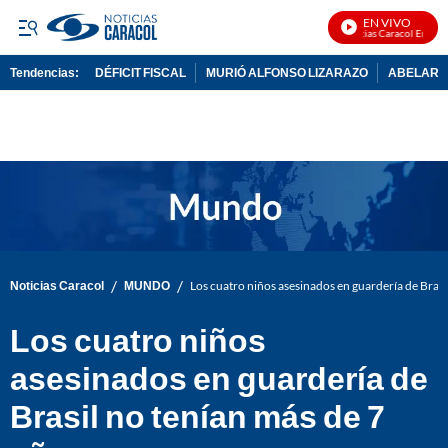
EN VIVO
Noticias Caracol En Vivo
Tendencias:
DÉFICIT FISCAL
MURIÓ ALFONSO LIZARAZO
ABELARDO
PUBLICIDAD
/
/
Noticias Caracol
MUNDO
Los cuatro niños asesinados en guardería de Brasi
Los cuatro niños
asesinados en guardería de
Brasil no tenían más de 7