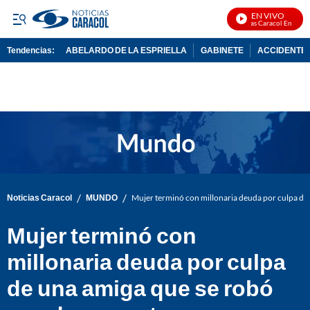
EN VIVO
Noticias Caracol En Vivo
Tendencias:
ABELARDO DE LA ESPRIELLA
GABINETE
ACCIDENTE 
PUBLICIDAD
/
/
Noticias Caracol
MUNDO
Mujer terminó con millonaria deuda por culpa de
Mujer terminó con
millonaria deuda por culpa
de una amiga que se robó