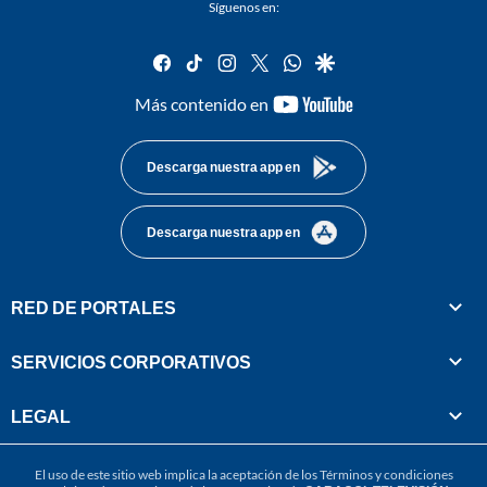
Síguenos en:
facebook
tiktok
instagram
twitter
whatsapp
google
youtube-
Más contenido en
footer
Descarga nuestra app en
Descarga nuestra app en
RED DE PORTALES
SERVICIOS CORPORATIVOS
LEGAL
El uso de este sitio web implica la aceptación de los
Términos y condiciones