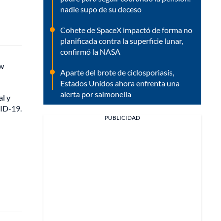
nadie supo de su deceso
Cohete de SpaceX impactó de forma no
planificada contra la superficie lunar,
confirmó la NASA
ew
Aparte del brote de ciclosporiasis,
Estados Unidos ahora enfrenta una
alerta por salmonella
al y
VID-19.
PUBLICIDAD