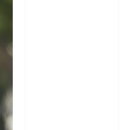
Facebook
X
Whatsapp
Copiar enlace
Telegram
LinkedIn