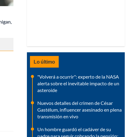
higan,
l
Lo último
"Volverá a ocurrir": experto de la NASA
alerta sobre el inevitable impacto de un
asteroide
Nuevos detalles del crimen de César
Gastélum, influencer asesinado en plena
transmisión en vivo
Un hombre guardó el cadáver de su
padre para seguir cobrando la pensión: