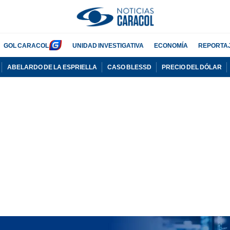
GOL CARACOL
UNIDAD INVESTIGATIVA
ECONOMÍA
REPORTA
ABELARDO DE LA ESPRIELLA
CASO BLESSD
PRECIO DEL DÓLAR
PUBLICIDAD