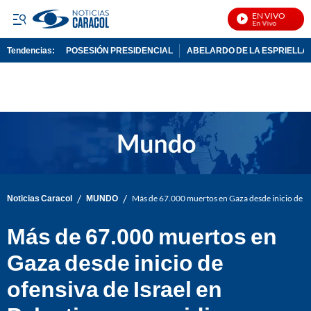
EN VIVO
No
Tendencias:
POSESIÓN PRESIDENCIAL
ABELARDO DE LA ESPRIELLA
PUBLICIDAD
/
/
Noticias Caracol
MUNDO
Más de 67.000 muertos en Gaza desde inicio de of
Más de 67.000 muertos en
Gaza desde inicio de
ofensiva de Israel en