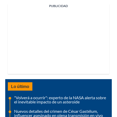
PUBLICIDAD
Lo último
"Volverá a ocurrir": experto de la NASA alerta sobre
el inevitable impacto de un asteroide
Nuevos detalles del crimen de César Gastélum,
influencer asesinado en plena transmisión en vivo