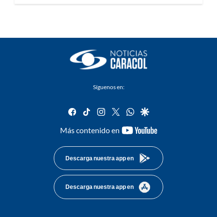
Síguenos en:
facebook
tiktok
instagram
twitter
whatsapp
google
youtube-
Más contenido en
footer
Descarga nuestra app en
Descarga nuestra app en