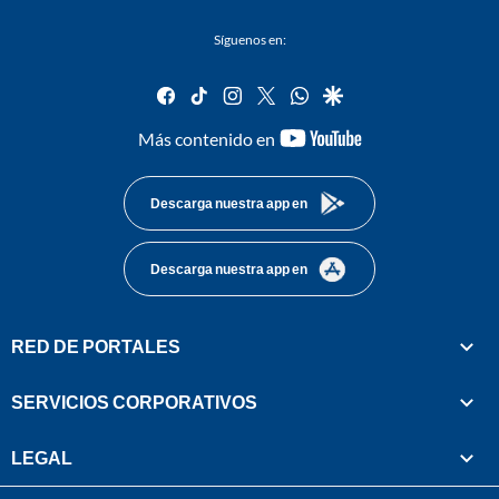
Síguenos en:
facebook
tiktok
instagram
twitter
whatsapp
google
youtube-
Más contenido en
footer
Descarga nuestra app en
Descarga nuestra app en
RED DE PORTALES
SERVICIOS CORPORATIVOS
LEGAL