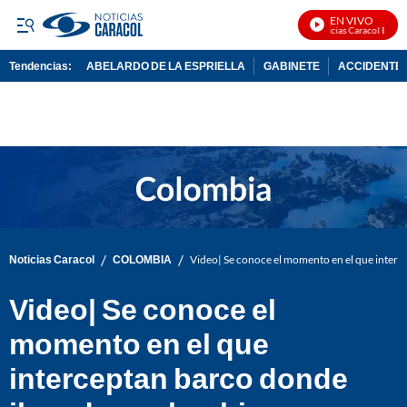
EN VIVO
Noticias Caracol En Vivo
Tendencias:
ABELARDO DE LA ESPRIELLA
GABINETE
ACCIDENTE 
PUBLICIDAD
/
/
Noticias Caracol
COLOMBIA
Video| Se conoce el momento en el que inter
Video| Se conoce el
momento en el que
interceptan barco donde