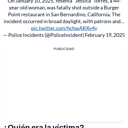
On January 10, 2025, Yesenia "Jessica" Torres, a 44-
year-old woman, was fatally shot outside a Burger
Point restaurant in San Bernardino, California. The
incident occurred in broad daylight, with patrons and…
pic.twitter.com/hchwARXv4y
— Police Incidents (@PoliceIncident)
February 19, 2025
PUBLICIDAD
¿Quién era la víctima?