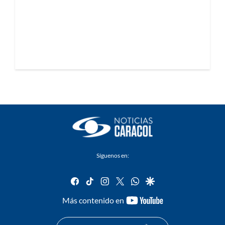
Síguenos en:
facebook
tiktok
instagram
twitter
whatsapp
google
youtube-
Más contenido en
footer