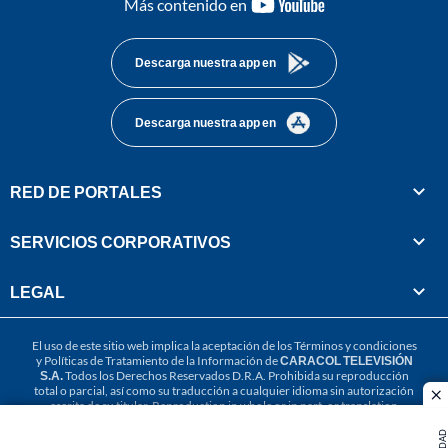
youtube-
Más contenido en
footer
Descarga nuestra app en
Descarga nuestra app en
RED DE PORTALES
SERVICIOS CORPORATIVOS
LEGAL
El uso de este sitio web implica la aceptación de los
Términos y condiciones
y
Políticas de Tratamiento de la Información
de
CARACOL TELEVISIÓN
S.A.
Todos los Derechos Reservados D.R.A. Prohibida su reproducción
total o parcial, así como su traducción a cualquier idioma sin autorización
cl
escrita de su titular. Reproduction in whole or in part, or translation
without written permission is prohibited. All rights reserved 2025.