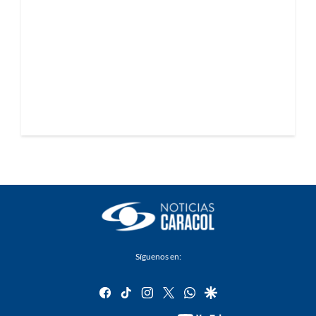
Síguenos en:
facebook
tiktok
instagram
twitter
whatsapp
google