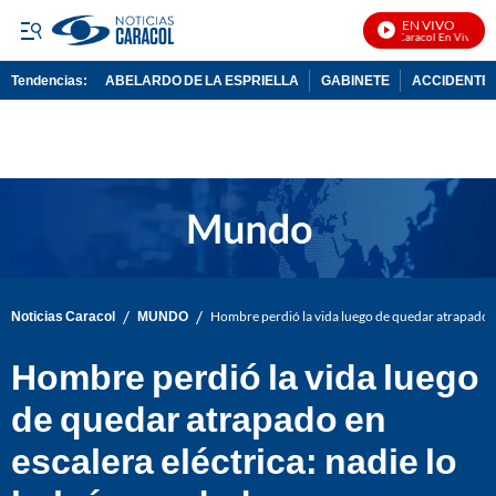
EN VIVO
Noticias Caracol En Vivo
Tendencias:
ABELARDO DE LA ESPRIELLA
GABINETE
ACCIDENTE 
PUBLICIDAD
/
/
Noticias Caracol
MUNDO
Hombre perdió la vida luego de quedar atrapado en
Hombre perdió la vida luego
de quedar atrapado en
escalera eléctrica: nadie lo