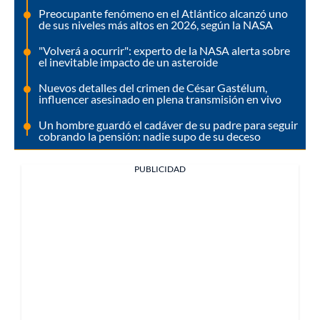
Preocupante fenómeno en el Atlántico alcanzó uno
de sus niveles más altos en 2026, según la NASA
"Volverá a ocurrir": experto de la NASA alerta sobre
el inevitable impacto de un asteroide
Nuevos detalles del crimen de César Gastélum,
influencer asesinado en plena transmisión en vivo
Un hombre guardó el cadáver de su padre para seguir
cobrando la pensión: nadie supo de su deceso
PUBLICIDAD