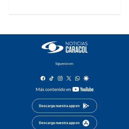
Síguenos en:
facebook
tiktok
instagram
twitter
whatsapp
google
youtube-
Más contenido en
footer
Descarga nuestra app en
Descarga nuestra app en