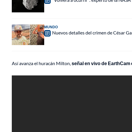
MUNDO
Nuevos detalles del crimen de César Ga
Así avanza el huracán Milton,
señal en vivo de EarthCam 