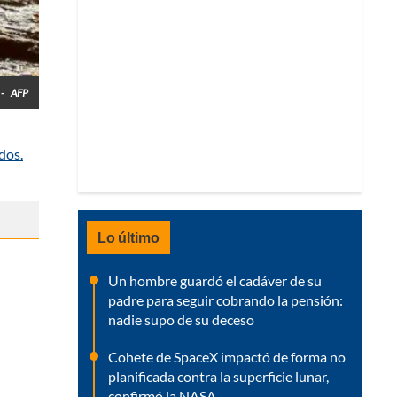
 -
AFP
dos.
Lo último
Un hombre guardó el cadáver de su
padre para seguir cobrando la pensión:
nadie supo de su deceso
Cohete de SpaceX impactó de forma no
planificada contra la superficie lunar,
confirmó la NASA