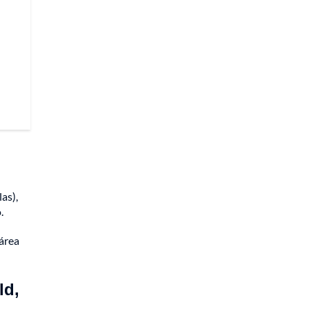
as),
.
área
ld,