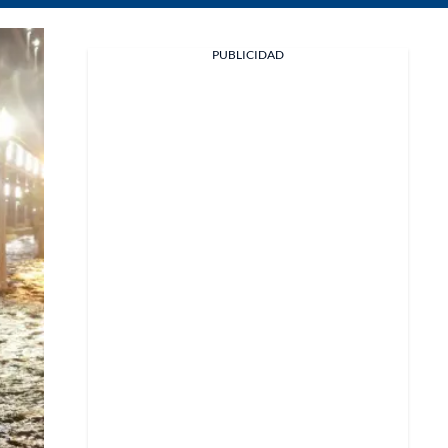
PUBLICIDAD
Facebook
X
Whatsapp
Copiar enlace
Telegram
LinkedIn