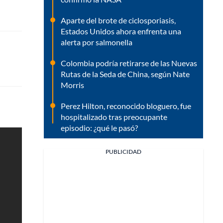
Aparte del brote de ciclosporiasis,
Estados Unidos ahora enfrenta una
alerta por salmonella
Colombia podría retirarse de las Nuevas
Rutas de la Seda de China, según Nate
Morris
Perez Hilton, reconocido bloguero, fue
hospitalizado tras preocupante
episodio: ¿qué le pasó?
PUBLICIDAD