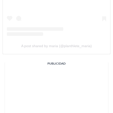
A post shared by maria (@planthlete_maria)
PUBLICIDAD