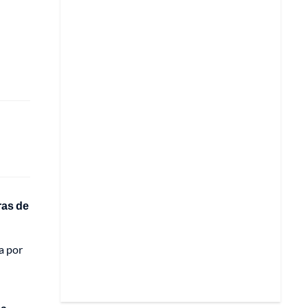
ras de
a por