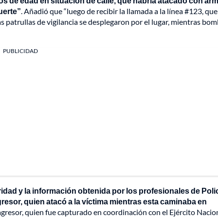
s de edad en situación de calle, que habría atacado con ar
uerte”
. Añadió que “luego de recibir la llamada a la línea #123, que
as patrullas de vigilancia se desplegaron por el lugar, mientras bo
PUBLICIDAD
idad y la información obtenida por los profesionales de Polic
agresor, quien atacó a la víctima mientras esta caminaba en
 agresor, quien fue capturado en coordinación con el Ejército Nacio