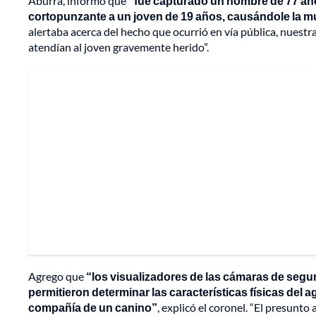
Aburrá, informó que
"fue capturado un hombre de 77 año
cortopunzante a un joven de 19 años, causándole la m
alertaba acerca del hecho que ocurrió en vía pública, nuestr
atendían al joven gravemente herido”.
Agrego que
“los visualizadores de las cámaras de segur
permitieron determinar las características físicas del 
compañía de un canino”
, explicó el coronel. “El presunto