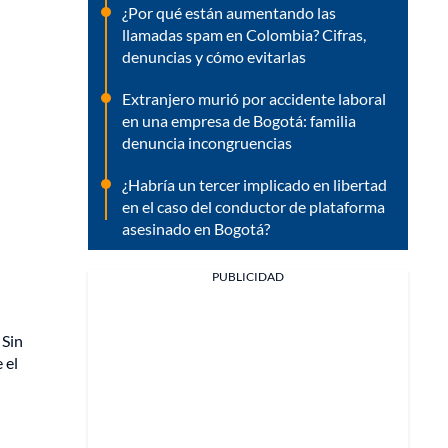
¿Por qué están aumentando las
llamadas spam en Colombia? Cifras,
denuncias y cómo evitarlas
Extranjero murió por accidente laboral
en una empresa de Bogotá: familia
denuncia incongruencias
¿Habría un tercer implicado en libertad
en el caso del conductor de plataforma
asesinado en Bogotá?
PUBLICIDAD
 Sin
 el