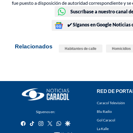
fue puesto a disposición de autoridad correspondiente y se e
Suscríbase a nuestro canal d
✔️ Síganos en Google Noticias
Relacionados
Habitantes de calle
Homicidios
RED DE PORTA
Caracol Televisión
Blu Radio
Síguenos en:
Gol Caracol
facebook
tiktok
instagram
twitter
whatsapp
google
La Kalle