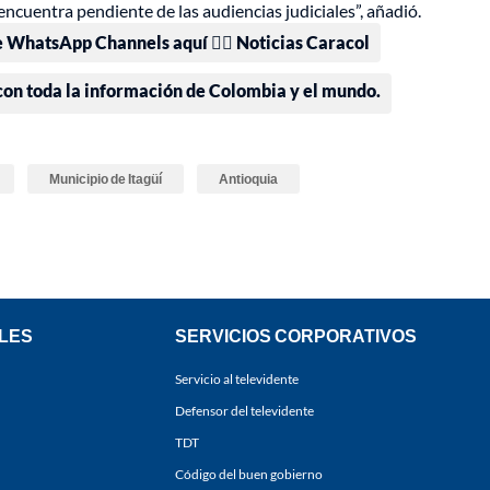
ncuentra pendiente de las audiencias judiciales”, añadió.
e WhatsApp Channels aquí 👉🏻 Noticias Caracol
 con toda la información de Colombia y el mundo.
Municipio de Itagüí
Antioquia
LES
SERVICIOS CORPORATIVOS
Servicio al televidente
Defensor del televidente
TDT
Código del buen gobierno