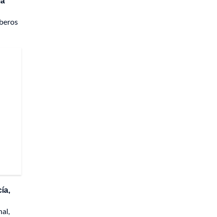
ma
mberos
ía,
nal,