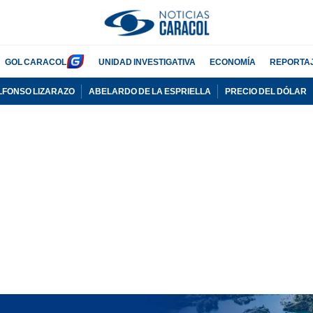
GOL CARACOL
UNIDAD INVESTIGATIVA
ECONOMÍA
REPORTA
LFONSO LIZARAZO
ABELARDO DE LA ESPRIELLA
PRECIO DEL DÓLAR
PUBLICIDAD