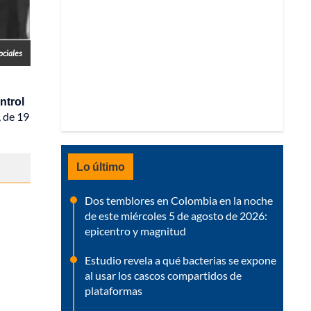
ociales
ntrol
, de 19
Lo último
Dos temblores en Colombia en la noche
de este miércoles 5 de agosto de 2026:
epicentro y magnitud
Estudio revela a qué bacterias se expone
al usar los cascos compartidos de
plataformas