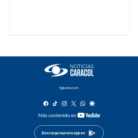
Síguenos en:
facebook
tiktok
instagram
twitter
whatsapp
google
youtube-
Más contenido en
footer
Descarga nuestra app en