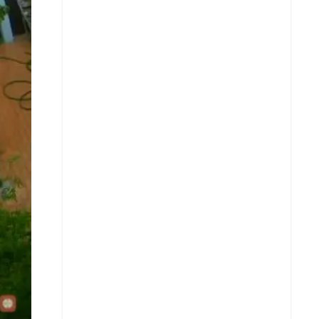
Facebook
X
Whatsapp
Copiar enlace
Telegram
LinkedIn