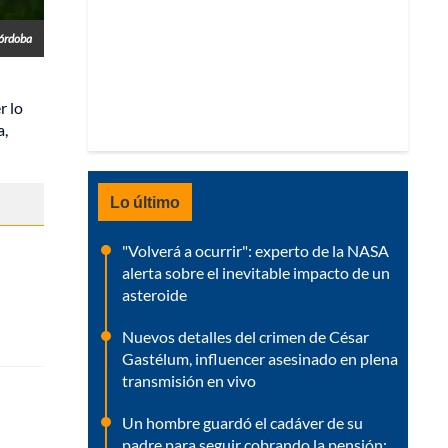
órdoba
r lo
a,
Lo último
"Volverá a ocurrir": experto de la NASA
alerta sobre el inevitable impacto de un
asteroide
Nuevos detalles del crimen de César
Gastélum, influencer asesinado en plena
transmisión en vivo
Un hombre guardó el cadáver de su
padre para seguir cobrando la pensión: