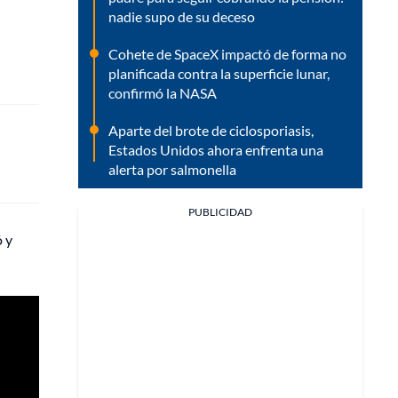
nadie supo de su deceso
Cohete de SpaceX impactó de forma no
planificada contra la superficie lunar,
confirmó la NASA
Aparte del brote de ciclosporiasis,
Estados Unidos ahora enfrenta una
alerta por salmonella
PUBLICIDAD
ó y