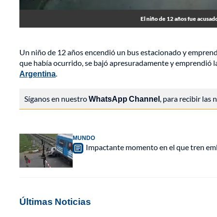
El niño de 12 años fue acusad
Un niño de 12 años encendió un bus estacionado y emprendió
que había ocurrido, se bajó apresuradamente y emprendió l
Argentina
.
Síganos en nuestro
WhatsApp Channel
, para recibir las
MUNDO
Impactante momento en el que tren emb
Últimas Noticias