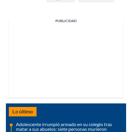
PUBLICIDAD
Lo último
Adolescente irrumpió armado en su colegio tras
matar a sus abuelos: siete personas murieron