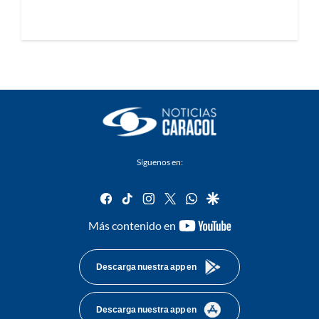
Síguenos en:
facebook
tiktok
instagram
twitter
whatsapp
google
youtube-
Más contenido en
footer
Descarga nuestra app en
Descarga nuestra app en