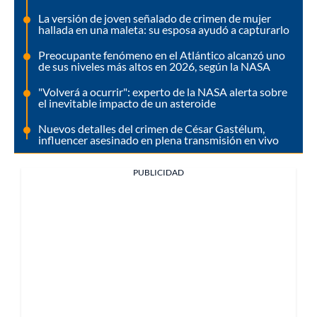
La versión de joven señalado de crimen de mujer
hallada en una maleta: su esposa ayudó a capturarlo
Preocupante fenómeno en el Atlántico alcanzó uno
de sus niveles más altos en 2026, según la NASA
"Volverá a ocurrir": experto de la NASA alerta sobre
el inevitable impacto de un asteroide
Nuevos detalles del crimen de César Gastélum,
influencer asesinado en plena transmisión en vivo
PUBLICIDAD