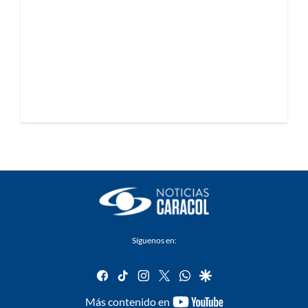
Síguenos en:
facebook
tiktok
instagram
twitter
whatsapp
google
youtube-
Más contenido en