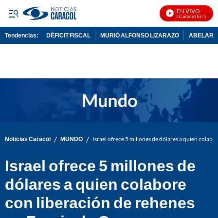
EN VIVO
Noticias Caracol En Vivo
Tendencias:
DÉFICIT FISCAL
MURIÓ ALFONSO LIZARAZO
ABELARDO
PUBLICIDAD
/
/
Noticias Caracol
MUNDO
Israel ofrece 5 millones de dólares a quien colab
Israel ofrece 5 millones de
dólares a quien colabore
con liberación de rehenes