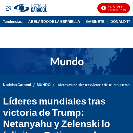
EN VIVO
Noticias Caracol En Vivo
Tendencias:
ABELARDO DE LA ESPRIELLA
GABINETE
DONALD TR
PUBLICIDAD
/
/
Noticias Caracol
MUNDO
Líderes mundiales tras victoria de Trump: Netanyah
Líderes mundiales tras
victoria de Trump:
Netanyahu y Zelenski lo