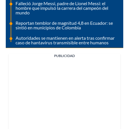
Falleció Jorge Messi, padre de Lionel Messi: el
hombre que impulsó la carrera del campeón del
mundo
Reportan temblor de magnitud 4,8 en Ecuador: se
sintió en municipios de Colombia
Autoridades se mantienen en alerta tras confirmar
caso de hantavirus transmisible entre humanos
PUBLICIDAD