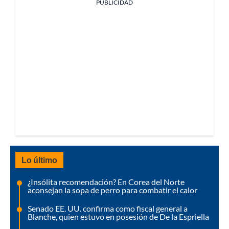
PUBLICIDAD
Lo último
¿Insólita recomendación? En Corea del Norte
aconsejan la sopa de perro para combatir el calor
Senado EE. UU. confirma como fiscal general a
Blanche, quien estuvo en posesión de De la Espriella