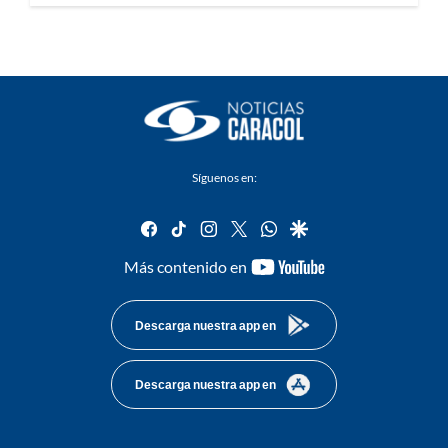
Síguenos en:
facebook
tiktok
instagram
twitter
whatsapp
google
youtube-
Más contenido en
footer
Descarga nuestra app en
Descarga nuestra app en