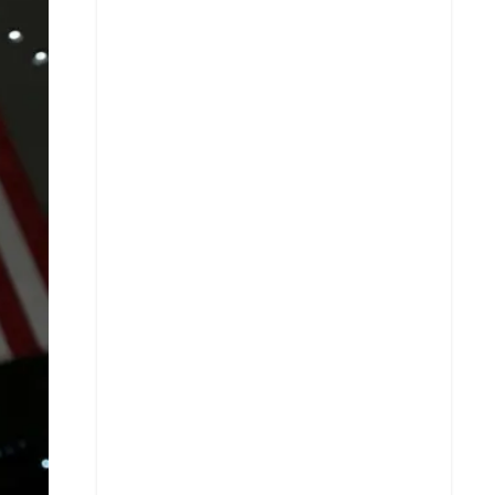
X
Whatsapp
Copiar enlace
Telegram
LinkedIn