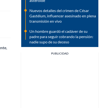
asteroide
Nuevos detalles del crimen de César
Gastélum, influencer asesinado en plena
transmisión en vivo
Un hombre guardó el cadáver de su
padre para seguir cobrando la pensión:
nadie supo de su deceso
ente,
PUBLICIDAD