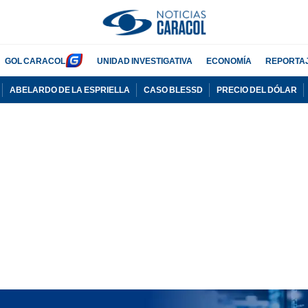
GOL CARACOL
UNIDAD INVESTIGATIVA
ECONOMÍA
REPORTA
ABELARDO DE LA ESPRIELLA
CASO BLESSD
PRECIO DEL DÓLAR
PUBLICIDAD