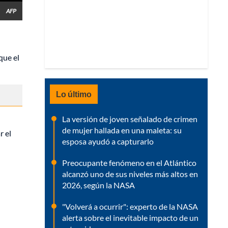
AFP
que el
Lo último
La versión de joven señalado de crimen
de mujer hallada en una maleta: su
r el
esposa ayudó a capturarlo
Preocupante fenómeno en el Atlántico
alcanzó uno de sus niveles más altos en
2026, según la NASA
"Volverá a ocurrir": experto de la NASA
alerta sobre el inevitable impacto de un