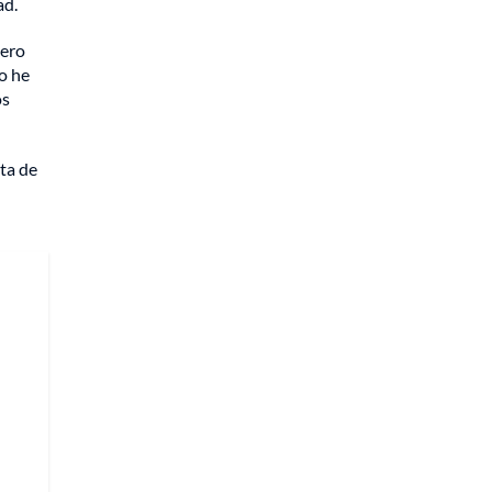
ad.
iero
do he
os
ta de