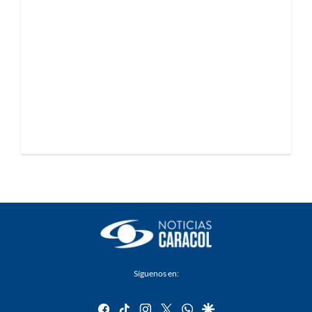
Síguenos en:
facebook
tiktok
instagram
twitter
whatsapp
google