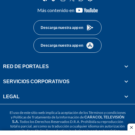
youtube-
Más contenido en
footer
Descarga nuestra app en
Descarga nuestra app en
RED DE PORTALES
SERVICIOS CORPORATIVOS
LEGAL
El uso de este sitio web implica la aceptación de los
Términos y condiciones
y
Políticas de Tratamiento de la Información
de
CARACOL TELEVISIÓN
S.A.
Todos los Derechos Reservados D.R.A. Prohibida su reproducción
total o parcial, así como su traducción a cualquier idioma sin autorización
cl
escrita de su titular. Reproduction in whole or in part, or translation