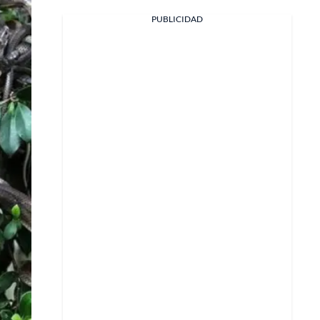
PUBLICIDAD
Facebook
X
Whatsapp
Copiar enlace
Telegram
LinkedIn