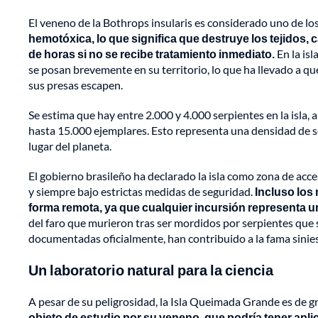
El veneno de la Bothrops insularis es considerado uno de lo
hemotóxica, lo que significa que destruye los tejidos, 
de horas si no se recibe tratamiento inmediato.
En la isl
se posan brevemente en su territorio, lo que ha llevado a q
sus presas escapen.
Se estima que hay entre 2.000 y 4.000 serpientes en la isla,
hasta 15.000 ejemplares. Esto representa una densidad de 
lugar del planeta.
El gobierno brasileño ha declarado la isla como zona de acces
y siempre bajo estrictas medidas de seguridad.
Incluso los 
forma remota, ya que cualquier incursión representa u
del faro que murieron tras ser mordidos por serpientes que 
documentadas oficialmente, han contribuido a la fama siniest
Un laboratorio natural para la ciencia
A pesar de su peligrosidad, la Isla Queimada Grande es de gr
objeto de estudio por su veneno, que podría tener apl