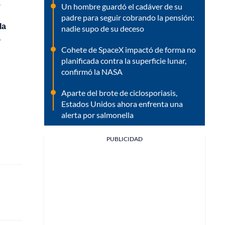
s
Un hombre guardó el cadáver de su
padre para seguir cobrando la pensión:
la
nadie supo de su deceso
,
Cohete de SpaceX impactó de forma no
planificada contra la superficie lunar,
confirmó la NASA
Aparte del brote de ciclosporiasis,
Estados Unidos ahora enfrenta una
alerta por salmonella
PUBLICIDAD