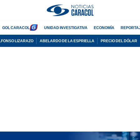
GOL CARACOL
UNIDAD INVESTIGATIVA
ECONOMÍA
REPORTA
LFONSO LIZARAZO
ABELARDO DE LA ESPRIELLA
PRECIO DEL DÓLAR
PUBLICIDAD