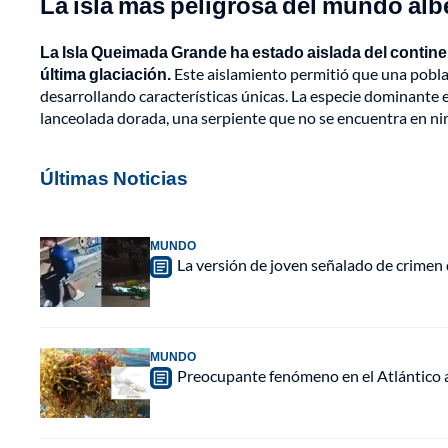
La isla más peligrosa del mundo al
La Isla Queimada Grande ha estado aislada del contine
última glaciación.
Este aislamiento permitió que una pobla
desarrollando características únicas. La especie dominante e
lanceolada dorada, una serpiente que no se encuentra en ni
Últimas Noticias
MUNDO
La versión de joven señalado de crimen 
MUNDO
Preocupante fenómeno en el Atlántico a