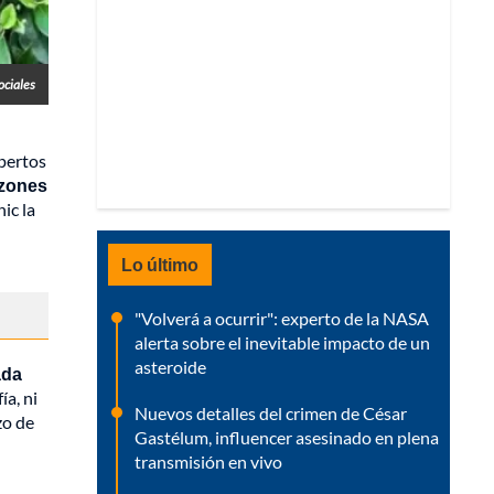
ociales
xpertos
azones
ic la
Lo último
"Volverá a ocurrir": experto de la NASA
alerta sobre el inevitable impacto de un
asteroide
ada
ía, ni
Nuevos detalles del crimen de César
zo de
Gastélum, influencer asesinado en plena
transmisión en vivo