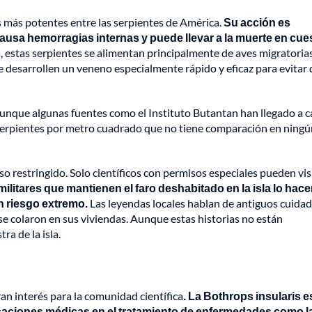
s más potentes entre las serpientes de América.
Su acción es
causa hemorragias internas y puede llevar a la muerte en cue
a, estas serpientes se alimentan principalmente de aves migratoria
ue desarrollen un veneno especialmente rápido y eficaz para evitar
 aunque algunas fuentes como el Instituto Butantan han llegado a c
serpientes por metro cuadrado que no tiene comparación en ningú
o restringido. Solo científicos con permisos especiales pueden visi
militares que mantienen el faro deshabitado en la isla lo hac
n riesgo extremo.
Las leyendas locales hablan de antiguos cuida
se colaron en sus viviendas. Aunque estas historias no están
ra de la isla.
an interés para la comunidad científica
. La Bothrops insularis e
icaciones médicas en el tratamiento de enfermedades como l