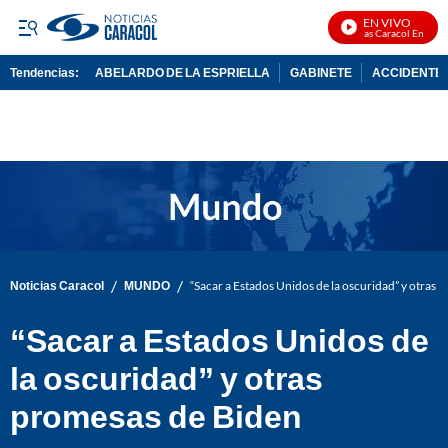
EN VIVO
Noticias Caracol En Vivo
Tendencias:
ABELARDO DE LA ESPRIELLA
GABINETE
ACCIDENTE 
PUBLICIDAD
/
/
Noticias Caracol
MUNDO
“Sacar a Estados Unidos de la oscuridad” y otras 
“Sacar a Estados Unidos de
la oscuridad” y otras
promesas de Biden