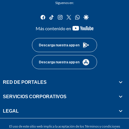
Síguenos en:
facebook
tiktok
instagram
twitter
whatsapp
google
youtube-
Más contenido en
footer
Descarga nuestra app en
Descarga nuestra app en
RED DE PORTALES
SERVICIOS CORPORATIVOS
LEGAL
El uso de este sitio web implica la aceptación de los
Términos y condiciones