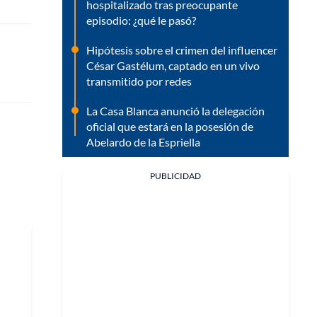
hospitalizado tras preocupante
episodio: ¿qué le pasó?
Hipótesis sobre el crimen del influencer
César Gastélum, captado en un vivo
transmitido por redes
La Casa Blanca anunció la delegación
oficial que estará en la posesión de
Abelardo de la Espriella
PUBLICIDAD