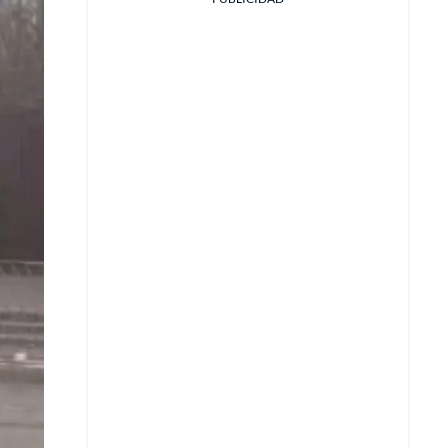
Facebook
X
Whatsapp
Copiar enlace
Telegram
LinkedIn