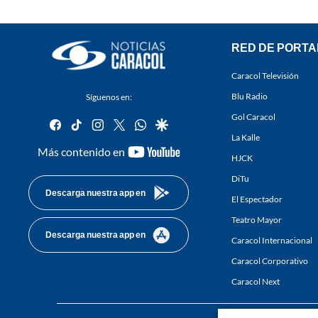
RED DE PORTA
Caracol Televisión
Blu Radio
Síguenos en:
Gol Caracol
facebook
tiktok
instagram
twitter
whatsapp
google
La Kalle
youtube-
Más contenido en
HJCK
footer
DiTu
Descarga nuestra app en
El Espectador
Teatro Mayor
Descarga nuestra app en
Caracol Internacional
Caracol Corporativo
Caracol Next