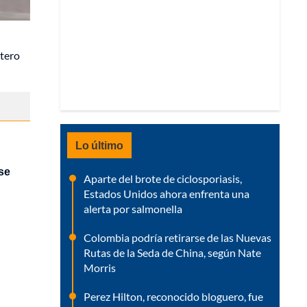
rtero
Lo último
se
Aparte del brote de ciclosporiasis,
Estados Unidos ahora enfrenta una
alerta por salmonella
Colombia podría retirarse de las Nuevas
Rutas de la Seda de China, según Nate
Morris
Perez Hilton, reconocido bloguero, fue