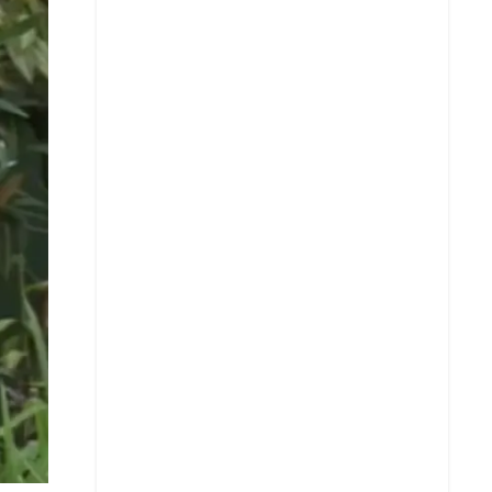
X
Whatsapp
Copiar enlace
Telegram
LinkedIn