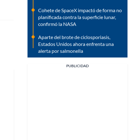
Cohete de SpaceX impactó de forma no
planificada contra la superficie lunar,
confirmó la NASA
Aparte del brote de ciclosporiasis,
Estados Unidos ahora enfrenta una
alerta por salmonella
PUBLICIDAD