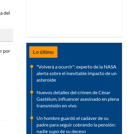
a del
r por
Lo último
"Volverá a ocurrir": experto de la NASA
alerta sobre el inevitable impacto de un
asteroide
Nuevos detalles del crimen de César
Gastélum, influencer asesinado en plena
transmisión en vivo
Un hombre guardó el cadáver de su
padre para seguir cobrando la pensión:
nadie supo de su deceso