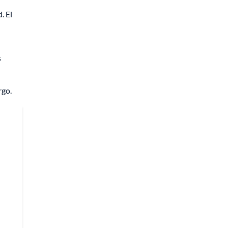
. El
s
rgo.